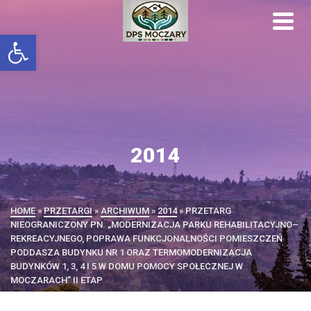
Otwórz pasek narzędzi
2014
HOME
»
PRZETARGI
»
ARCHIWUM
»
2014
»
PRZETARG
NIEOGRANICZONY PN. „MODERNIZACJA PARKU REHABILITACYJNO–
REKREACYJNEGO, POPRAWA FUNKCJONALNOŚCI POMIESZCZEŃ
PODDASZA BUDYNKU NR 1 ORAZ TERMOMODERNIZACJA
BUDYNKÓW 1, 3, 4 I 5 W DOMU POMOCY SPOŁECZNEJ W
MOCZARACH” II ETAP