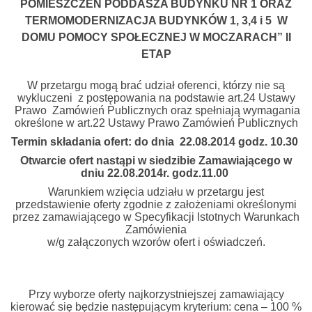
POMIESZCZEŃ PODDASZA BUDYNKU NR 1
ORAZ
TERMOMODERNIZACJA BUDYNKÓW 1, 3,4 i 5
W
DOMU POMOCY SPOŁECZNEJ W MOCZARACH” II
ETAP
W przetargu mogą brać udział oferenci, którzy nie są
wykluczeni z postępowania na podstawie art.24 Ustawy
Prawo Zamówień Publicznych oraz spełniają wymagania
określone w art.22 Ustawy Prawo Zamówień Publicznych
Termin składania ofert: do dnia
22.08.2014 godz. 10.30
Otwarcie ofert nastąpi w siedzibie Zamawiającego w
dniu
22.08.2014r. godz.11.00
Warunkiem wzięcia udziału w przetargu jest
przedstawienie oferty zgodnie z założeniami określonymi
przez zamawiającego w Specyfikacji Istotnych Warunkach
Zamówienia
w/g załączonych wzorów ofert i oświadczeń.
Przy wyborze oferty najkorzystniejszej zamawiający
kierować się będzie następującym kryterium: cena – 100 %