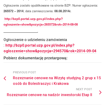
Ogłoszenie zostało opublikowane na stronie BZP: Numer ogłoszenia:
265572 – 2014
; data zamieszczenia:
0
8.08.2014r.
http://bzp0.portal.uzp.gov.pl/index.php?
ogloszenie=show&pozycja=265572&rok=2014-08-08
———————————-
Ogłoszenie o udzieleniu zamówienia
:
http://bzp0.portal.uzp.gov.pl/index.php?
ogloszenie=show&pozycja=294570&rok=2014-09-04
Pobierz dokumentację przetargową:
PREVIOUS POST
Rozeznanie cenowe na Wizytę studyjną 2 grup x 15
osób do Bolestraszyc i Krakowa
NEXT POST
Rozeznanie cenowe na nadzór inwestorski Etap II