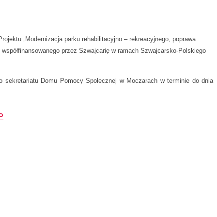
ektu „Modernizacja parku rehabilitacyjno – rekreacyjnego, poprawa
I współfinansowanego przez Szwajcarię w ramach Szwajcarsko-Polskiego
do sekretariatu Domu Pomocy Społecznej w Moczarach w terminie do dnia
P