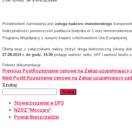
Znak sprawy:
DPS.070.12.2014
Przedmiotem zamówienia jest
usługa
nadzoru inwestorskiego
komponentu
funkcjonalności pomieszczeń poddasza budynku nr 1 oraz termomodernizac
Programu Współpracy z nowymi krajami członkowskimi Unii Europejskiej.
Ofertę wraz z załącznikami należy złożyć drogą elektroniczną (skany do
27.08.2014 r. do godz. 14.00
podając wartość netto, VAT i wartość brutto 
Pobierz dokumentację:
Previous Post
Rozeznanie cenowe na Zakup uzupełniający sa
Next Post
II Rozeznanie cenowe na Zakup uzupełniający sadz
Szukaj
Szukaj
Stowarzyszenie w DPS
NZOZ "Moczary"
Powiat Bieszczadzki