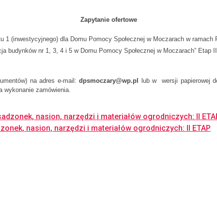
Zapytanie ofertowe
 1 (inwestycyjnego) dla Domu Pomocy Społecznej w Moczarach w ramach Proj
ja budynków nr 1, 3, 4 i 5 w Domu Pomocy Społecznej w Moczarach” Etap I
kumentów) na adres e-mail:
dpsmoczary@wp.pl
lub w wersji papierowej 
za wykonanie zamówienia.
dzonek, nasion, narzędzi i materiałów ogrodniczych: II ETA
onek, nasion, narzędzi i materiałów ogrodniczych: II ETAP