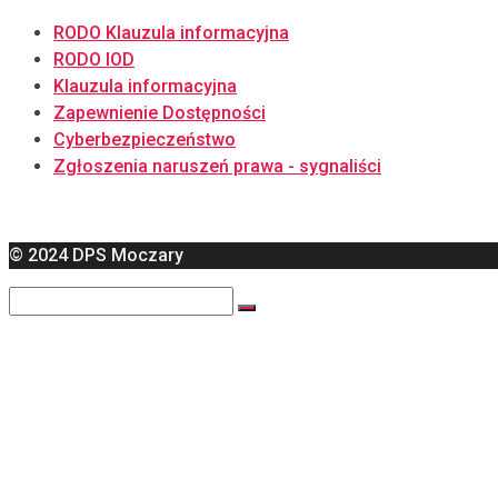
RODO Klauzula informacyjna
RODO IOD
Klauzula informacyjna
Zapewnienie Dostępności
Cyberbezpieczeństwo
Zgłoszenia naruszeń prawa - sygnaliści
© 2024 DPS Moczary
Search
for:
Strona główna
Zasady przyjęcia
Aktualności
Wydarzenia
Zamówienia publiczne
2025
2024