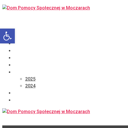
Otwórz pasek narzędzi
Strona główna
Zasady przyjęcia
Aktualności
Wydarzenia
Zamówienia publiczne
2025
2024
Galeria domu
Kontakt