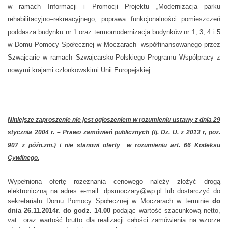
w ramach Informacji i Promocji Projektu „Modernizacja parku
rehabilitacyjno–rekreacyjnego, poprawa funkcjonalności pomieszczeń
poddasza budynku nr 1 oraz termomodernizacja budynków nr 1, 3, 4 i 5
w Domu Pomocy Społecznej w Moczarach” współfinansowanego przez
Szwajcarię w ramach Szwajcarsko-Polskiego Programu Współpracy z
nowymi krajami członkowskimi Unii Europejskiej.
Niniejsze zaproszenie nie jest ogłoszeniem w rozumieniu ustawy z dnia 29
stycznia 2004 r. – Prawo zamówień publicznych (tj. Dz. U. z 2013 r, poz.
907 z późn.zm.) i nie stanowi oferty
w rozumieniu art. 66 Kodeksu
Cywilnego.
Wypełnioną ofertę rozeznania cenowego należy złożyć drogą
elektroniczną na adres e-mail: dpsmoczary@wp.pl lub dostarczyć do
sekretariatu Domu Pomocy Społecznej w Moczarach w terminie
do
dnia 26.11.2014r. do godz. 14.00
podając wartość szacunkową netto,
vat oraz wartość brutto dla realizacji całości zamówienia na wzorze