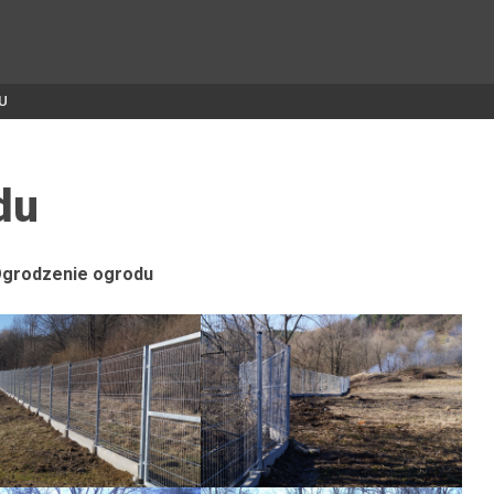
U
du
grodzenie ogrodu