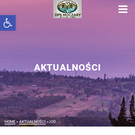
Otwórz pasek narzędzi
AKTUALNOŚCI
HOME
»
AKTUALNOŚCI
»
IOD