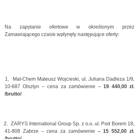
Na zapytanie ofertowe w określonym przez
Zamawiającego czasie wpłynęły następujące oferty:
1.
Mat-Chem Mateusz Wojcieski, ul. Juliana Dadleza 1/9,
10-687 Olsztyn – cena za zamówienie –
19 440,00 zł.
/brutto/
2.
ZARYS International Group Sp. z o.o. ul.
Pod Borem 18,
41-808 Zabrze – cena za zamówienie
– 15 552,00 zł.
/brutto/