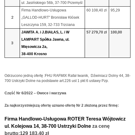
ul. Jasińskiego 56b, 37-700 Przemyśl
Firma Handlowo-Usługowa
60 108,40 zł
95,29
2
„GALLOD-HURT” Bronisław Kłósek
Leszczyna 159, 32-733 Trzciana
JAWITA A. i J.BIAŁAS, L. i W
57 279,70 zł
100,00
LAMPART Spółka Jawna, ul.
3
Mięsowicza 2a,
38-400 Krosno
Odrzucono jedną ofertę :FHU RAFMIX Rafał Iwanik,
Dźwiniacz Dolny 44, 38-
700 Ustrzyki Dolne na podstawie art.226 ust 1 pkt 6 ustawy Pzp.
Część Nr 6/2022 – Owoce i warzywa
Za najkorzystniejszą ofertę uznano ofertę Nr 2 złożoną przez firmę:
Firma Handlowo-Usługowa ROTER Teresa Wójtowicz
ul. Kolejowa 14, 38-700 Ustrzyki Dolne
za cenę
brutto:
129 183,40 zł