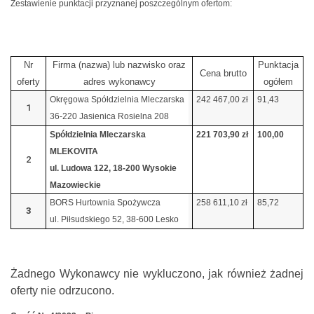
Zestawienie punktacji przyznanej poszczególnym ofertom:
Nr
Firma (nazwa) lub nazwisko oraz
Punktacja
Cena brutto
oferty
adres wykonawcy
ogółem
Okręgowa Spółdzielnia Mleczarska
242 467,00 zł
91,43
1
36-220 Jasienica Rosielna 208
Spółdzielnia Mleczarska
221 703,90 zł
100,00
MLEKOVITA
2
ul. Ludowa 122, 18-200 Wysokie
Mazowieckie
BORS Hurtownia Spożywcza
258 611,10 zł
85,72
3
ul. Piłsudskiego 52, 38-600 Lesko
Żadnego Wykonawcy nie wykluczono, jak również żadnej
oferty nie odrzucono.