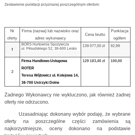
Zestawienie punktacji przyznanej poszczególnym ofertom:
Nr
Firma (nazwa) lub nazwisko oraz
Punktacja
Cena brutto
oferty
adres wykonawcy
ogółem
BORS Hurtownia Spożywcza
139 077,00 zł
92,99
ul. Piłsudskiego 52, 38-600 Lesko
1
Firma Handlowo-Usługowa
129 183,40 zł
100,00
ROTER
2
Teresa Wójtowicz ul. Kolejowa 14,
38-700 Ustrzyki Dolne
Żadnego Wykonawcy nie wykluczono, jak również żadnej
oferty nie odrzucono.
Uzasadniając dokonany wybór podaję, że wybrane
oferty na poszczególne części zamówienia są
najkorzystniejsze, oceny dokonano na podstawie