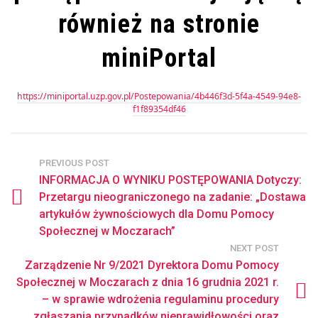
również na stronie
miniPortal
https://miniportal.uzp.gov.pl/Postepowania/4b446f3d-5f4a-4549-94e8-
f1f89354df46
PREVIOUS POST
INFORMACJA O WYNIKU POSTĘPOWANIA Dotyczy:
Przetargu nieograniczonego na zadanie: „Dostawa
artykułów żywnościowych dla Domu Pomocy
Społecznej w Moczarach”
NEXT POST
Zarządzenie Nr 9/2021 Dyrektora Domu Pomocy
Społecznej w Moczarach z dnia 16 grudnia 2021 r.
– w sprawie wdrożenia regulaminu procedury
zgłaszania przypadków nieprawidłowości oraz