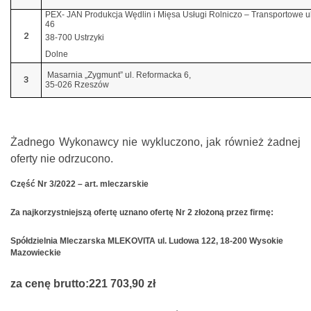
PEX- JAN Produkcja Wędlin i Mięsa Usługi Rolniczo – Transportowe ul
46
2
38-700 Ustrzyki
Dolne
Masarnia „Zygmunt” ul. Reformacka 6,
3
35-026 Rzeszów
Żadnego Wykonawcy nie wykluczono, jak również żadnej
oferty nie odrzucono.
Część Nr 3/2022 – art. mleczarskie
Za najkorzystniejszą ofertę uznano ofertę Nr 2 złożoną przez firmę:
Spółdzielnia Mleczarska MLEKOVITA ul. Ludowa 122, 18-200 Wysokie
Mazowieckie
za cenę brutto:
221 703,90 zł