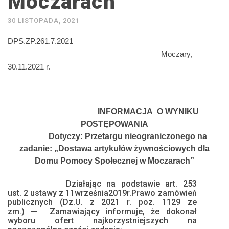
Moczarach”
30 LISTOPADA, 2021
DPS.ZP.261.7.2021
Moczary,
30.11.2021 r.
INFORMACJA
O WYNIKU
POSTĘPOWANIA
Dotyczy:
Przetargu nieograniczonego na
zadanie: „Dostawa artykułów żywnościowych dla
Domu Pomocy Społecznej w Moczarach”
Działając na podstawie art. 253
ust.
2
ustawy z 11
września
2019r.
Prawo zamówień
publicznych (Dz.U. z 2021 r. poz. 1129 ze
zm.)
—
Z
amawiaj
ą
cy informuje, że dokonał
wyboru ofert najkorzystniejsz
ych na