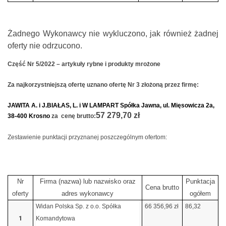
Żadnego Wykonawcy nie wykluczono, jak również żadnej
oferty nie odrzucono.
Część Nr 5/2022 – artykuły rybne i produkty mrożone
Za najkorzystniejszą ofertę uznano ofertę Nr 3 złożoną przez firmę:
JAWITA A. i J.BIAŁAS, L. i W LAMPART Spółka Jawna, ul. Mięsowicza 2a,
57 279,70 zł
38-400 Krosno
za
cenę brutto:
Zestawienie punktacji przyznanej poszczególnym ofertom:
Nr
Firma (nazwa) lub nazwisko oraz
Punktacja
Cena brutto
oferty
adres wykonawcy
ogółem
Widan Polska Sp. z o.o. Spółka
66 356,96 zł
86,32
1
Komandytowa