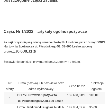
poszczególne części zadania:
Część Nr 1/2022 – artykuły ogólnospożywcze
Za najkorzystniejszą ofertę uznano ofertę Nr 1 złożoną przez firmę: BORS
Hurtownia Spożywcza ul. Piłsudskiego 52, 38-600 Lesko za cenę
136 608,31 zł
brutto:
Zestawienie punktacji przyznanej poszczególnym ofertom:
Nr
Firma (nazwa) lub nazwisko oraz
Punktacja
Cena brutto
oferty
adres wykonawcy
ogółem
BORS Hurtownia Spożywcza
136 608,31zł
100,00
1
ul. Piłsudskiego 52,38-600 Lesko
Firma Handlowo-Usługowa ROTER
142 884,39 zł
95,60