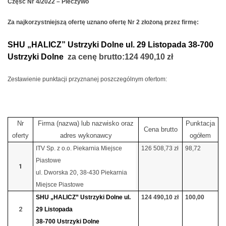
Część Nr 4/2022 – Pieczywo
Za najkorzystniejszą ofertę uznano ofertę Nr 2 złożoną przez firmę:
SHU „HALICZ” Ustrzyki Dolne ul. 29 Listopada 38-700
Ustrzyki Dolne
za cenę brutto:
124 490,10 zł
Zestawienie punktacji przyznanej poszczególnym ofertom:
Nr
Firma (nazwa) lub nazwisko oraz
Punktacja
Cena brutto
oferty
adres wykonawcy
ogółem
ITV Sp. z o.o. Piekarnia Miejsce
126 508,73 zł
98,72
Piastowe
1
ul. Dworska 20, 38-430 Piekarnia
Miejsce Piastowe
SHU „HALICZ” Ustrzyki Dolne ul.
124 490,10 zł
100,00
2
29 Listopada
38-700 Ustrzyki Dolne