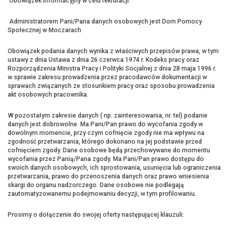
Obowiązek informacyjny w celu rekrutacji:
Administratorem Pani/Pana danych osobowych jest Dom Pomocy
Społecznej w Moczarach
Obowiązek podania danych wynika z właściwych przepisów prawa, w tym
ustawy z dnia Ustawa z dnia 26 czerwca 1974 r. Kodeks pracy oraz
Rozporządzenia Ministra Pracy i Polityki Socjalnej z dnia 28 maja 1996 r.
w sprawie zakresu prowadzenia przez pracodawców dokumentacji w
sprawach związanych ze stosunkiem pracy oraz sposobu prowadzenia
akt osobowych pracownika.
W pozostałym zakresie danych ( np. zainteresowania, nr. tel) podanie
danych jest dobrowolne. Ma Pani/Pan prawo do wycofania zgody w
dowolnym momencie, przy czym cofnięcie zgody nie ma wpływu na
zgodność przetwarzania, którego dokonano na jej podstawie przed
cofnięciem zgody. Dane osobowe będą przechowywane do momentu
wycofania przez Panią/Pana zgody. Ma Pani/Pan prawo dostępu do
swoich danych osobowych, ich sprostowania, usunięcia lub ograniczenia
przetwarzania, prawo do przenoszenia danych oraz prawo wniesienia
skargi do organu nadzorczego. Dane osobowe nie podlegają
zautomatyzowanemu podejmowaniu decyzji, w tym profilowaniu.
Prosimy o dołączenie do swojej oferty następującej klauzuli: