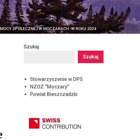
OMOCY SPOŁECZNEJ W MOCZARACH -W ROKU 2024
Szukaj
Szukaj
Stowarzyszenie w DPS
NZOZ "Moczary"
Powiat Bieszczadzki
e