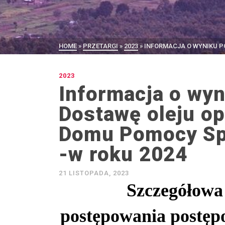
HOME
»
PRZETARGI
»
2023
»
INFORMACJA O WYNIKU P
2023
Informacja o wy
Dostawę oleju op
Domu Pomocy Sp
-w roku 2024
21 LISTOPADA, 2023
Szczegółowa 
postępowania
postępo