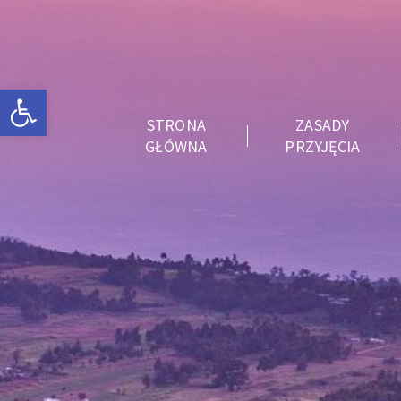
Otwórz pasek narzędzi
STRONA
ZASADY
GŁÓWNA
PRZYJĘCIA