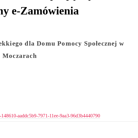
my e-Zamówienia
lekkiego dla Domu Pomocy Społecznej w
Moczarach
/ocds-148610-aaddc5b9-7971-11ee-9aa3-96d3b4440790