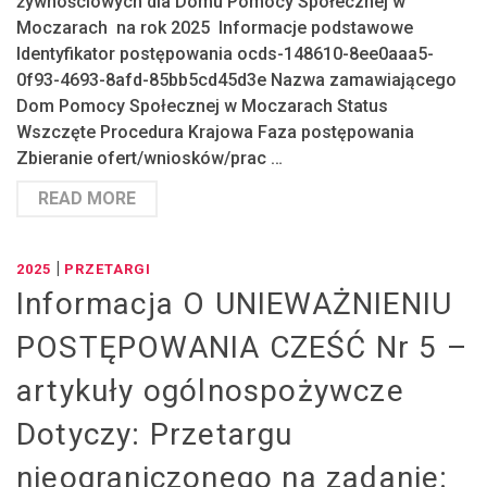
żywnościowych dla Domu Pomocy Społecznej w
Moczarach na rok 2025 Informacje podstawowe
Identyfikator postępowania ocds-148610-8ee0aaa5-
0f93-4693-8afd-85bb5cd45d3e Nazwa zamawiającego
Dom Pomocy Społecznej w Moczarach Status
Wszczęte Procedura Krajowa Faza postępowania
Zbieranie ofert/wniosków/prac …
READ MORE
|
2025
PRZETARGI
Informacja O UNIEWAŻNIENIU
POSTĘPOWANIA CZEŚĆ Nr 5 –
artykuły ogólnospożywcze
Dotyczy: Przetargu
nieograniczonego na zadanie: